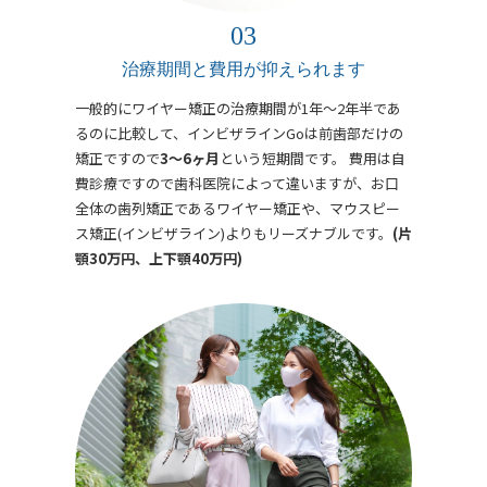
治療期間と費用が抑えられます
一般的にワイヤー矯正の治療期間が1年～2年半であ
るのに比較して、インビザラインGoは前歯部だけの
矯正ですので
3～6ヶ月
という短期間です。 費用は自
費診療ですので歯科医院によって違いますが、お口
全体の歯列矯正であるワイヤー矯正や、マウスピー
ス矯正(インビザライン)よりもリーズナブルです。
(片
顎30万円、上下顎40万円)