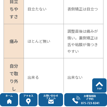
目立
ちや
目立たない
表側矯正は目立つ
すさ
調整直後は痛みが
強い。裏側矯正は
痛み
ほとんど無い
舌や粘膜が傷つき
やすい
自分
で取
出来る
出来ない
り外
し
食事
食べやすい
食べにくい