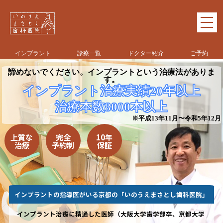
インプラント
診療一覧
ドクター紹介
ご予約
諦めないでください。インプラントという治療法がありま
す。
インプラント治療実績20年以上
治療本数8000本以上
※平成13年11月〜令和5年12月
上質な
完全
10年
治療
予約制
保証
インプラントの指導医がいる京都の「いのうえまさとし歯科医院」
インプラント治療に精通した医師（大阪大学歯学部卒、京都大学